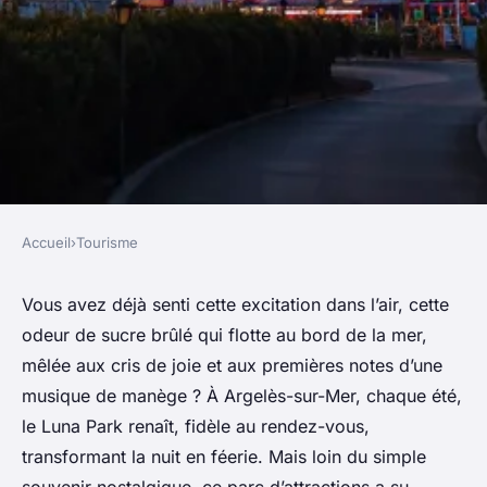
Accueil
›
Tourisme
TOURISME
Découvrez les attractions
Vous avez déjà senti cette excitation dans l’air, cette
odeur de sucre brûlé qui flotte au bord de la mer,
inattendues de Luna Park à
mêlée aux cris de joie et aux premières notes d’une
Argelès-sur-Mer
musique de manège ? À Argelès-sur-Mer, chaque été,
le Luna Park renaît, fidèle au rendez-vous,
Éléanore
•
26/03/2026 09:39
•
9 min de lecture
transformant la nuit en féerie. Mais loin du simple