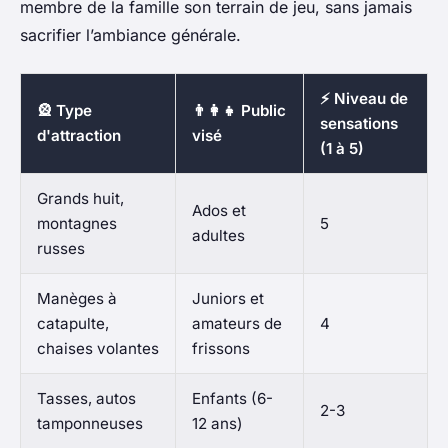
membre de la famille son terrain de jeu, sans jamais
sacrifier l’ambiance générale.
⚡ Niveau de
🎡 Type
👨‍👩‍👧 Public
sensations
d'attraction
visé
(1 à 5)
Grands huit,
Ados et
montagnes
5
adultes
russes
Manèges à
Juniors et
catapulte,
amateurs de
4
chaises volantes
frissons
Tasses, autos
Enfants (6-
2-3
tamponneuses
12 ans)