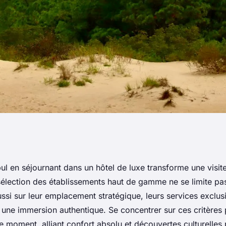
 luxe à istanbul
ul en séjournant dans un hôtel de luxe transforme une visit
sélection des établissements haut de gamme ne se limite pas
bliable
ssi sur leur emplacement stratégique, leurs services exclusi
r une immersion authentique. Se concentrer sur ces critères
e moment, alliant confort absolu et découvertes culturelles