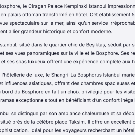
Bosphore, le Ciragan Palace Kempinski Istanbul impression
en palais ottoman transformé en hôtel. Cet établissement 5
vue spectaculaire sur la mer, ainsi qu’un service irréprochab
ent allier grandeur historique et confort moderne.
stanbul, situé dans le quartier chic de Beşiktaş, séduit par s
t ses vues panoramiques sur la ville et le Bosphore. Ses re
et ses spas luxueux offrent une expérience complète aux h
 l’hôtellerie de luxe, le Shangri-La Bosphorus Istanbul marie
t influences asiatiques, offrant des chambres spacieuses e
ord du Bosphore en fait un choix privilégié pour les visite
ramas exceptionnels tout en bénéficiant d’un confort inégal
tanbul se distingue par son ambiance chaleureuse et sa déco
itué près de la célèbre place Taksim. Il offre un excellent
sophistication, idéal pour les voyageurs recherchant un hôtel