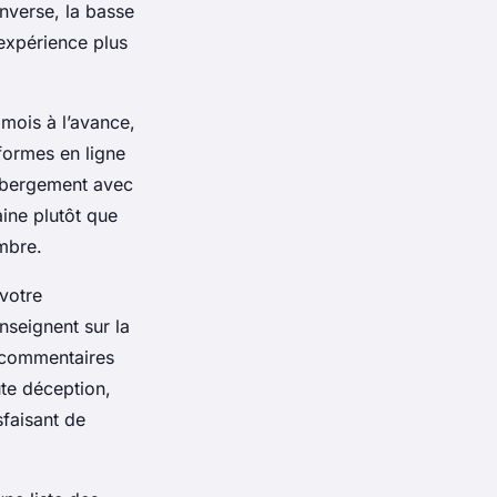
inverse, la basse
expérience plus
 mois à l’avance,
eformes en ligne
ébergement avec
aine plutôt que
mbre.
 votre
enseignent sur la
x commentaires
oute déception,
sfaisant de