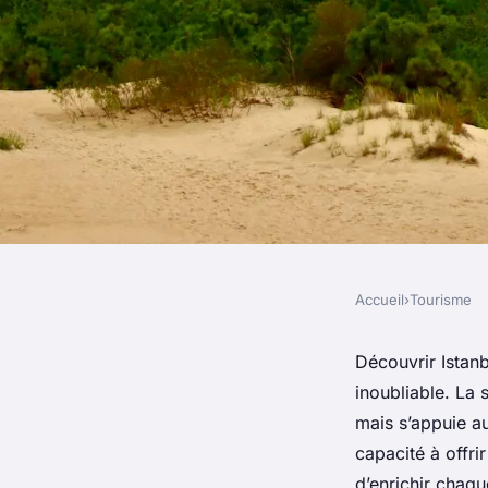
Accueil
›
Tourisme
TOURISME
Top 10 des hôtels de
Découvrir Istanb
inoubliable. La 
pour un séjour inou
mais s’appuie au
capacité à offri
d’enrichir chaqu