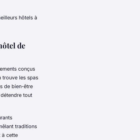
eilleurs hôtels à
hôtel de
ipements conçus
n trouve les spas
s de bien-être
 détendre tout
urants
êlant traditions
 à cette