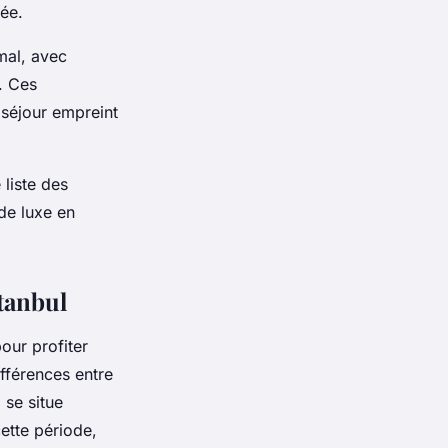
ée.
imal, avec
. Ces
séjour empreint
 liste des
 de luxe en
stanbul
our profiter
fférences entre
 se situe
cette période,