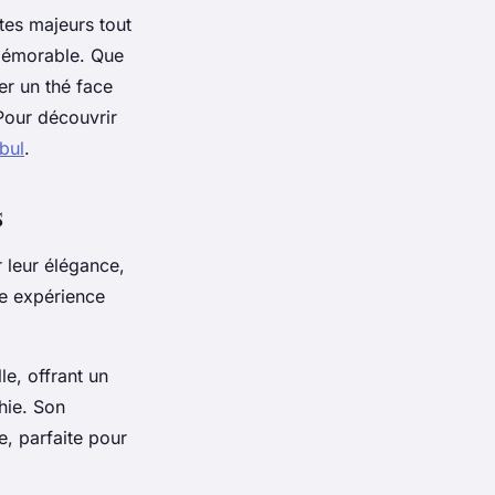
tes majeurs tout
 mémorable. Que
er un thé face
Pour découvrir
nbul
.
s
r leur élégance,
ne expérience
.
le, offrant un
hie. Son
e, parfaite pour