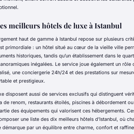
ptionnel.
es meilleurs hôtels de luxe à Istanbul
rgement haut de gamme à Istanbul repose sur plusieurs critè
est primordiale : un hôtel situé au cœur de la vieille ville p
ments historiques, tandis qu’un établissement dans le quar
panoramiques inégalées. Le service joue également un rôle c
alisé, une conciergerie 24h/24 et des prestations sur mesur
table et prestigieux.
xe disposent aussi de services exclusifs qui distinguent vér
a de renom, restaurants étoilés, piscines à débordement ou 
partie des équipements qui valorisent ces hébergements. Ces
mposer une liste des dix meilleurs hôtels d’Istanbul, où c
e démarque par un équilibre entre charme, confort et raffin