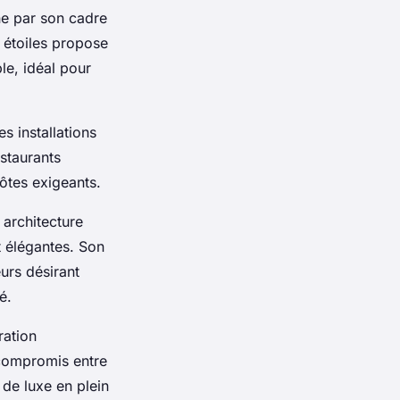
ne par son cadre
 étoiles propose
le, idéal pour
es installations
staurants
ôtes exigeants.
 architecture
t élégantes. Son
urs désirant
é.
ration
 compromis entre
 de luxe en plein