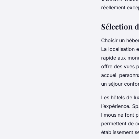
Salomé
•
10 juillet 2025
•
8 min de lecture
réellement exce
Sélection d
Choisir un hébe
La localisation 
rapide aux monu
offre des vues 
accueil personn
un séjour confor
Les hôtels de lu
l’expérience. Sp
limousine font 
permettent de co
établissement s