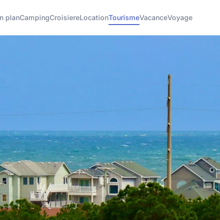
n plan
Camping
Croisiere
Location
Tourisme
Vacance
Voyage