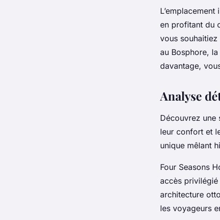
L’emplacement in
en profitant du
vous souhaitiez
au Bosphore, la
davantage, vou
Analyse dét
Découvrez une sé
leur confort et
unique mêlant hi
Four Seasons Hot
accès privilégi
architecture ott
les voyageurs en