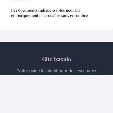
Les documents indispensables pour un
embarquement en croisière sans encombre
Gite Izaxulo
“Votre guide inspirant pour des escapades
inoubliables”
Mentions légales
Contact
© 2026 Gite Izaxulo. Tous droits réservés.