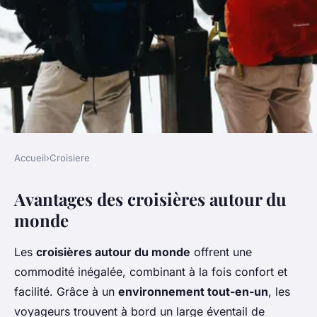
Accueil
›
Croisiere
CROISIERE
Avantages des croisières autour du
Les avantages et
monde
inconvénients d'un tour du
monde en croisière
Les
croisières autour du monde
offrent une
commodité inégalée, combinant à la fois confort et
Salomé
•
8 mars 2025
•
5 min de lecture
facilité. Grâce à un
environnement tout-en-un
, les
voyageurs trouvent à bord un large éventail de