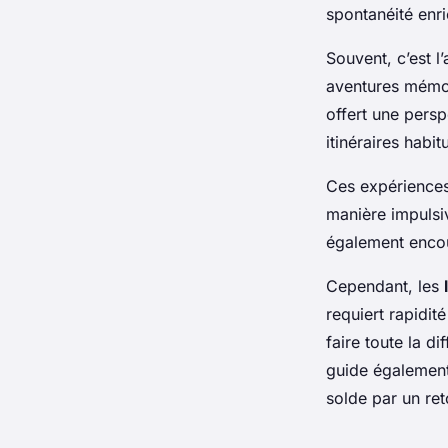
dernière minute
spontanéité enri
Souvent, c’est l
Salomé
•
23 mars 2025
•
5 min de lecture
aventures mémor
offert une persp
itinéraires habit
Ces expériences
manière impulsiv
également encou
Cependant, les
requiert rapidit
faire toute la di
guide également
solde par un ret