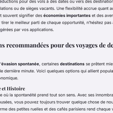
éductions pour des vols à des dates ou vers des destinatio
lations ou de sièges vacants. Une flexibilité accrue quant a
t souvent signifier des
économies importantes
et des aven
tirer le meilleur parti de chaque opportunité, n’hésitez pas 
ggérées par vos applications.
ns recommandées pour des voyages de d
’
évasion spontanée
, certaines
destinations
se prêtent mie
 dernière minute. Voici quelques options qui allient popular
conomique.
e et Histoire
lle où la spontanéité prend tout son sens. Avec ses innombr
usées, vous pouvez toujours trouver quelque chose de no
rme des petites ruelles et des cafés parisiens rend chaque v