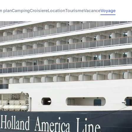
n plan
Camping
Croisiere
Location
Tourisme
Vacance
Voyage