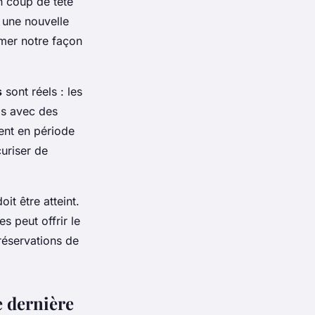
n coup de tête
 une nouvelle
rmer notre façon
s
sont réels : les
is avec des
ent en période
uriser de
oit être atteint.
s peut offrir le
réservations de
e dernière