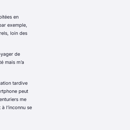
pitées en
par exemple,
els, loin des
oyager de
ité mais m’a
vation tardive
artphone peut
enturiers me
 à l’inconnu se