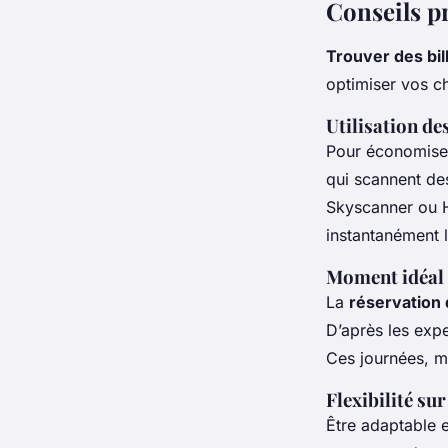
Conseils p
Trouver des bil
optimiser vos c
Utilisation de
Pour économiser
qui scannent des
Skyscanner ou H
instantanément l
Moment idéal 
La
réservation 
D’après les expe
Ces journées, mo
Flexibilité sur
Être adaptable e