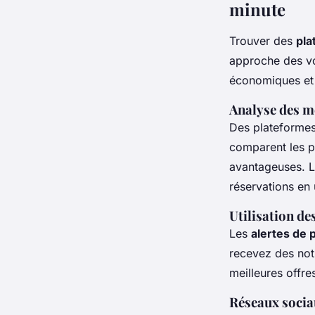
minute
Trouver des
pla
approche des voy
économiques et 
Analyse des m
Des plateformes
comparent les pr
avantageuses. Le
réservations en
Utilisation des
Les
alertes de p
recevez des noti
meilleures offre
Réseaux socia