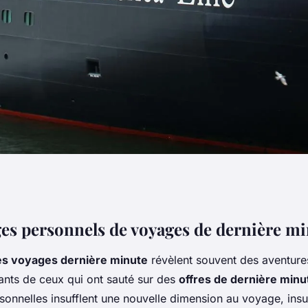
lle : voyager dans
s personnels de voyages de dernière mi
s voyages dernière minute
révèlent souvent des aventure
e aux vols de
rants de ceux qui ont sauté sur des
offres de dernière minu
onnelles insufflent une nouvelle dimension au voyage, insu