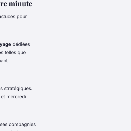
ère minute
 astuces pour
oyage
dédiées
s telles que
mant
s stratégiques.
et
mercredi
.
uses compagnies