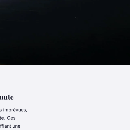
nute
s imprévues,
te
. Ces
fflant une