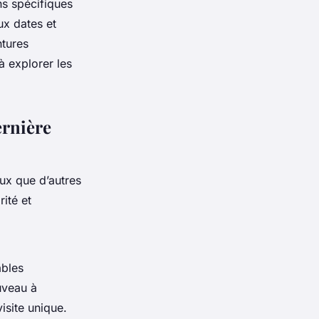
ns spécifiques
ux dates et
tures
à explorer les
ernière
ux que d’autres
ité et
ables
uveau à
isite unique.