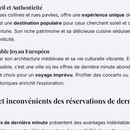
il et Authenticité
es collines et rues pavées, offre une
expérience unique
de
st une
destination populaire
pour ceux cherchant soleil et c
tune. Son riche patrimoine et sa délicieuse cuisine séduise
nticité.
table Joyau Européen
r son architecture médiévale et sa vie culturelle vibrante. E
sible, c’est une ville où les offres de dernière minute abond
nt choix pour un
voyage imprévu
. Profiter des concerts ou
toriques enrichit l’exploration.
et inconvénients des réservations de der
s de dernière minute
présentent des avantages indéniable