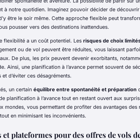
iner spontanéité et aventure. La possibilité de partir sur u
nt à notre quotidien. Imaginez pouvoir décider de découvrir
t d’y être le soir même. Cette approche flexible peut transfo
ous pousser vers des destinations inattendues.
 flexibilité a un coût potentiel. Les
risques de choix limité
gement ou de vol peuvent être réduites, vous laissant parfo
aux. De plus, les prix peuvent devenir exorbitants, notamm
. Ainsi, une planification à l’avance permet souvent de séc
s et d’éviter ces désagréments.
tés, un certain
équilibre entre spontanéité et préparation
d
de planification à l’avance tout en restant ouvert aux surprise
ux mondes, vous permettant de profiter des avantages des 
tout en minimisant les inconvénients.
et plateformes pour des offres de vols d