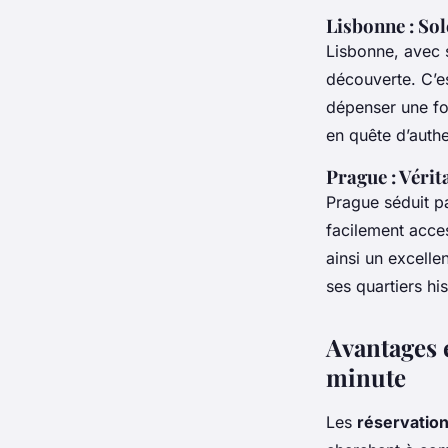
Lisbonne : Sole
Lisbonne, avec s
découverte. C’e
dépenser une for
en quête d’authe
Prague : Véri
Prague séduit pa
facilement acces
ainsi un excelle
ses quartiers his
Avantages 
minute
Les
réservation