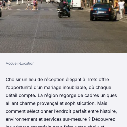
Accueil
›
Location
LOCATION
Top 5 lieux de réception pour
Choisir un lieu de réception élégant à Trets offre
l’opportunité d’un mariage inoubliable, où chaque
un mariage élégant à trets
détail compte. La région regorge de cadres uniques
alliant charme provençal et sophistication. Mais
Salomé
•
11 juillet 2025
•
7 min de lecture
comment sélectionner l’endroit parfait entre histoire,
environnement et services sur-mesure ? Découvrez